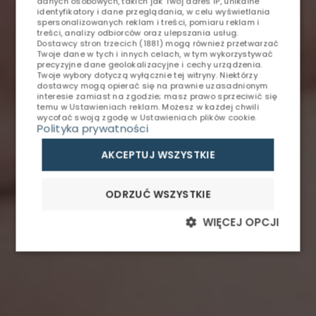
danych osobowych, takich jak Twój adres IP, unikalne
ENGLISH
identyfikatory i dane przeglądania, w celu wyświetlania
REHABILITACJA
spersonalizowanych reklam i treści, pomiaru reklam i
treści, analizy odbiorców oraz ulepszania usług.
GERMAN
Dostawcy stron trzecich (1881)
mogą również przetwarzać
SPA&WELLNESS
Twoje dane w tych i innych celach, w tym wykorzystywać
CZECH
precyzyjne dane geolokalizacyjne i cechy urządzenia.
Twoje wybory dotyczą wyłącznie tej witryny. Niektórzy
NORMOBARIA
dostawcy mogą opierać się na prawnie uzasadnionym
interesie zamiast na zgodzie; masz prawo sprzeciwić się
temu w
Ustawieniach reklam
. Możesz w każdej chwili
RESTAURACJA
wycofać swoją zgodę w
Ustawieniach plików cookie
.
Polityka prywatności
REHABILITACJA KRĘGOSŁUPA
DLA FIRM
AKCEPTUJ WSZYSTKIE
5-dniowy turnus terapeutyczny z noclegiem
OKOLICA
ODRZUĆ WSZYSTKIE
GALERIA
WIĘCEJ OPCJI
KONTAKT