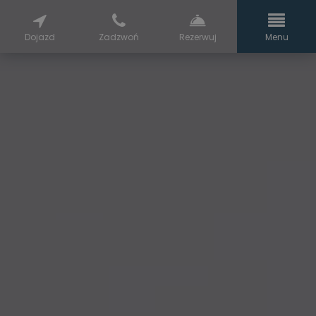
Dojazd
Zadzwoń
Rezerwuj
Menu