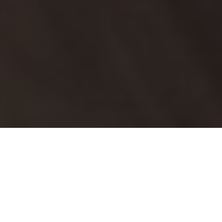
4 noclegi
5 dni
Obowiązuje
do 31 gru
Cena za os. od