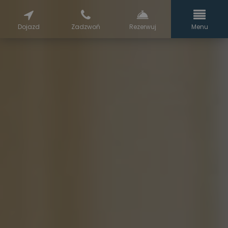
Dojazd
Zadzwoń
Rezerwuj
Menu